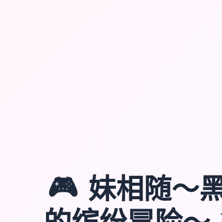
🎮
妹相随～
的缤纷冒险～