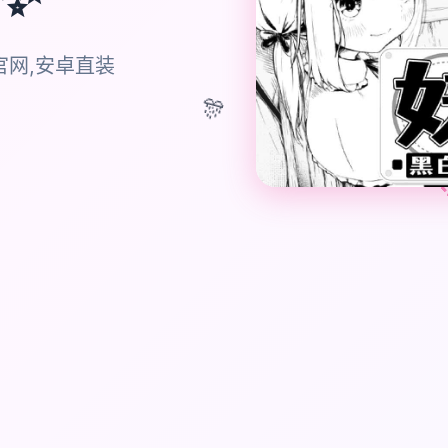
官网,安卓直装
🎊