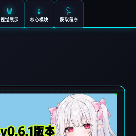
🗑️
💉
🩺
视觉展示
核心模块
获取程序