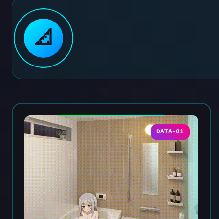
📐
DATA-01