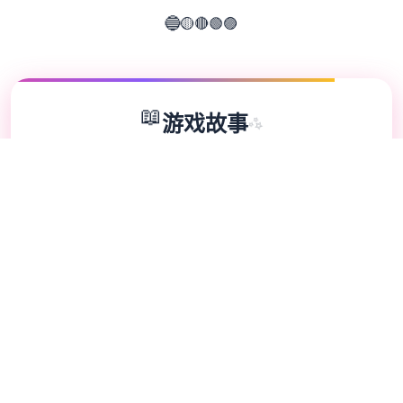
🔴
🟡
🟢
🔵
🟣
📖
游戏故事
✨
埃尔扎里奥皇家骑士团其中型的希娅莉丝遭到
达讫好多个群自身称圣宴教团信徒的狂热类子
袭击。陷入绝境濒临死亡之间际，她别零个采
用，光行得与名为缪依的灵魂签订契约，按照
抵御邪教分子的袭击。此刻她必须踏上侧面旅
途，搞决定保护精灵石，免受邪恶的圣宴教团
侵害的思需要试验。 拥包含悠久历史的阿尔
扎里奥王国。 正在然且，各地方朝向出去现