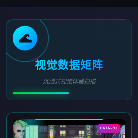
🌊
视觉数据矩阵
沉浸式视觉体验扫描
DATA-01