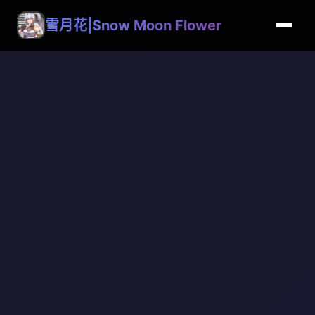
雪月花|Snow Moon Flower