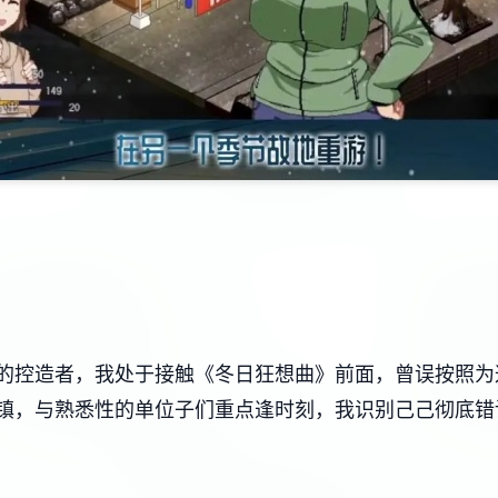
控造者，我处于接触《冬日狂想曲》前面，曾误按照为这不过
镇，与熟悉性的单位子们重点逢时刻，我识别己己彻底错