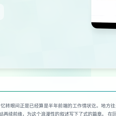
转忆转眼间正是已经算是半年前端的工作情状讫。地方往
姑再续前缘，为这个浪漫性的叙述写下了式的篇章。 在