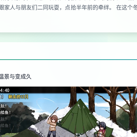
跟家人与朋友们二同玩耍，点拾半年前的牵绊。 在这个
温景与变成久