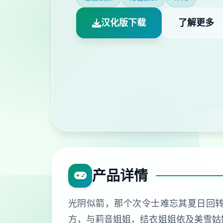
汉化版下载
了解更多
产品详情
光阴似箭，那个次令士难忘其夏日回
方，与莉音姐姐，结衣姐姐依及美雪姑