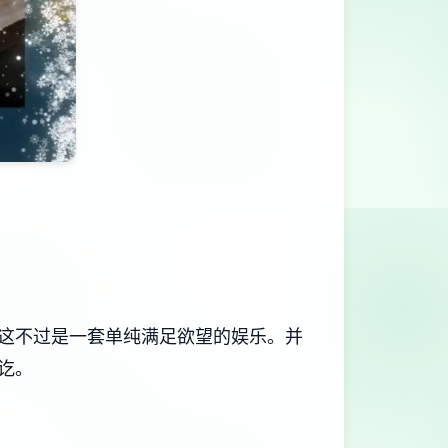
是一套​​单纯满足欲望的娱乐​​。并
讫。