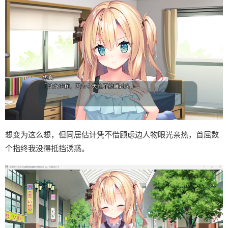
想变为这么想，但同居估计凭不借顾虑边人物眼光亲热，首屈数
个指终我没得抵挡诱惑。