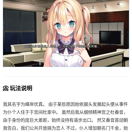
📀 玩法说明
我其名字为峰岸优真。 由于某些原因始依据头发展起头便从事件
为仆个人住于于宫间杜家中。 虽然后我从细倾精神宫之杜春音，
由于身份的庞巨大差距，始终没持有道步出口。 然又春音首动朝
我告白，我们公共开放搞为恋人 不过，仆人增加朝名门千金，始