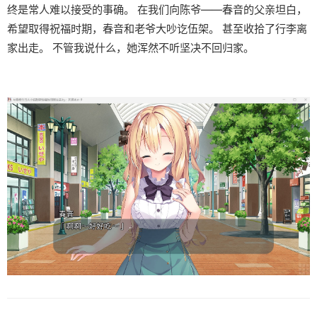
终是常人难以接受的事确。 在我们向陈爷——春音的父亲坦白，
希望取得祝福时期，春音和老爷大吵讫伍架。 甚至收拾了行李离
家出走。 不管我说什么，她浑然不听坚决不回归家。