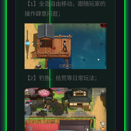
【1】全岛自由移动，跟随玩家的
操作肆意闲逛；
【2】钓鱼、拾荒等日常玩法；