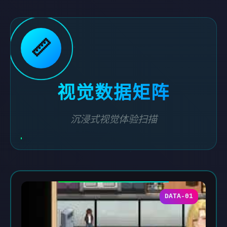
📏
视觉数据矩阵
沉浸式视觉体验扫描
DATA-01